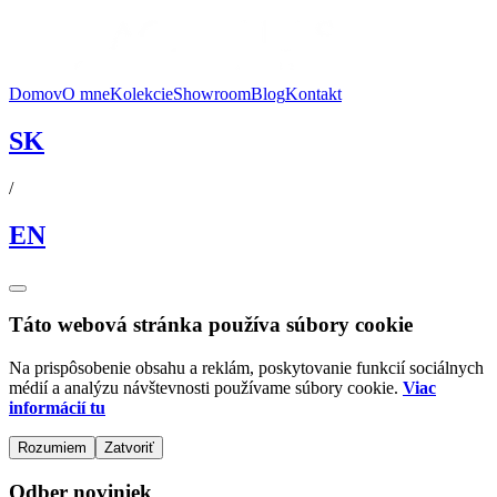
Domov
O mne
Kolekcie
Showroom
Blog
Kontakt
SK
/
EN
Táto webová stránka používa súbory cookie
Na prispôsobenie obsahu a reklám, poskytovanie funkcií sociálnych
médií a analýzu návštevnosti používame súbory cookie.
Viac
informácií tu
Rozumiem
Zatvoriť
Odber noviniek